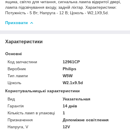
ящика, світло для читання, сигнальна лампа відкритої двері,
лампа підсвічування входу, задній ліхтар. Характеристики:
Потужність - 5 Вт; Напруга - 12 В; Цоколь - W2,1X9,5d.
Приховати
Характеристики
Основні
Код запчастини
12961CP
Виробник
Philips
Тип лампи
W5W
Цоколь
W2.1x9.5d
Користувальницькі характеристики
Вид
Указательная
Гарантія
14 днів
Кількість ламп в упаковці
1
Призначення
Допоміжне освітлення
Напруга, V
12V