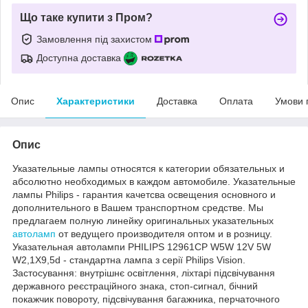
Що таке купити з Пром?
Замовлення під захистом
Доступна доставка
Опис
Характеристики
Доставка
Оплата
Умови 
Опис
Указательные лампы относятся к категории обязательных и
абсолютно необходимых в каждом автомобиле. Указательные
лампы Philips - гарантия качетсва освещения основного и
дополнительного в Вашем транспортном средстве. Мы
предлагаем полную линейку оригинальных указательных
автоламп
от ведущего производителя оптом и в розницу.
Указательная автолампи PHILIPS 12961CP W5W 12V 5W
W2,1X9,5d - стандартна лампа з серії Philips Vision.
Застосування: внутрішнє освітлення, ліхтарі підсвічування
державного реєстраційного знака, стоп-сигнал, бічний
покажчик повороту, підсвічування багажника, перчаточного