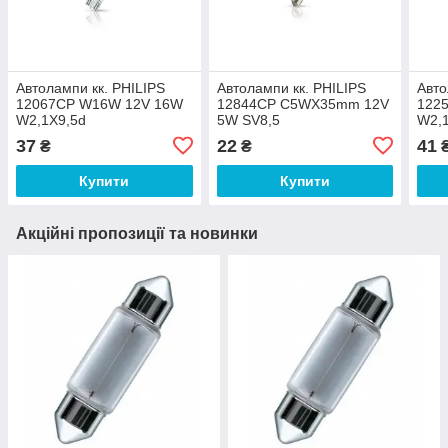
Автолампи кк. PHILIPS
Автолампи кк. PHILIPS
Авто
12067CP W16W 12V 16W
12844CP C5WX35mm 12V
122
W2,1X9,5d
5W SV8,5
W2,
37
22
41
₴
₴
₴
Купити
Купити
Акційні пропозиції та новинки