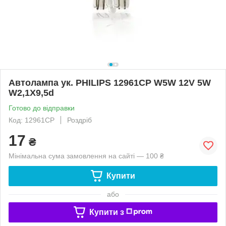
Автолампа ук. PHILIPS 12961CP W5W 12V 5W
W2,1X9,5d
Готово до відправки
Код: 12961CP
Роздріб
17
₴
Мінімальна сума замовлення на сайті — 100 ₴
Купити
або
Купити з