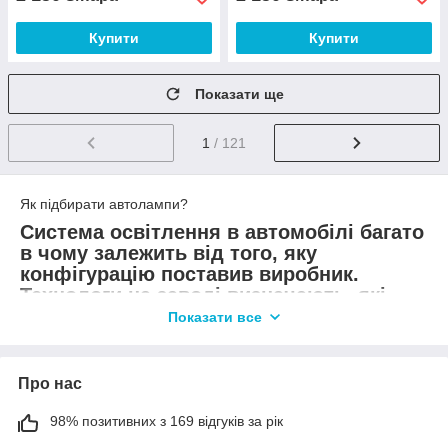
Купити
Купити
Показати ще
1
/ 121
Як підбирати автолампи?
Система освітлення в автомобілі багато
в чому залежить від того, яку
конфігурацію поставив виробник.
Технологи на заводі визначають, які
види освітлення використовувати в
Показати все
моделях автомобіля. Одні і ті ж типи
ламп застосовуються для сигналу
заднього ходу і поворотників. В задніх
Про нас
ліхтарях і головних фарах будуть
стояти інші типи.
98% позитивних з 169 відгуків за рік