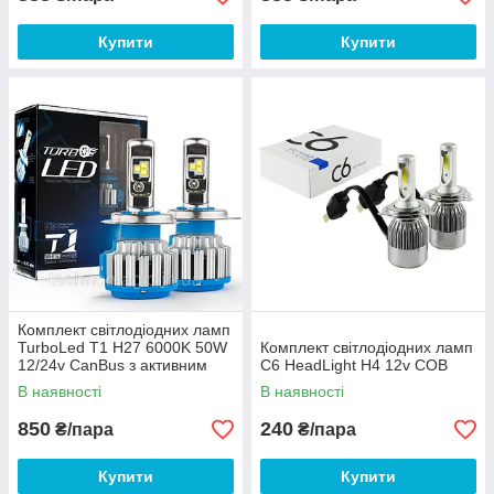
Купити
Купити
Комплект світлодіодних ламп
TurboLed T1 H27 6000K 50W
Комплект світлодіодних ламп
12/24v CanBus з активним
C6 HeadLight H4 12v COB
охолодженням
В наявності
В наявності
850
240
₴/пара
₴/пара
Купити
Купити