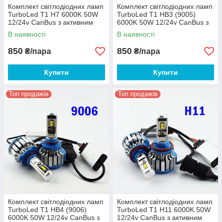
Комплект світлодіодних ламп
Комплект світлодіодних ламп
TurboLed T1 H7 6000K 50W
TurboLed T1 HB3 (9005)
12/24v CanBus з активним
6000K 50W 12/24v CanBus з
охолодженням
активним охолодженням
В наявності
В наявності
850
850
₴/пара
₴/пара
Купити
Купити
Топ продажів
Топ продажів
Комплект світлодіодних ламп
Комплект світлодіодних ламп
TurboLed T1 HB4 (9006)
TurboLed T1 H11 6000K 50W
6000K 50W 12/24v CanBus з
12/24v CanBus з активним