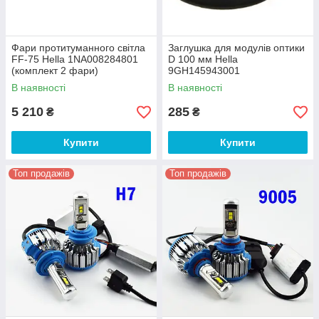
Фари протитуманного світла
Заглушка для модулів оптики
FF-75 Hella 1NA008284801
D 100 мм Hella
(комплект 2 фари)
9GH145943001
В наявності
В наявності
5 210
285
₴
₴
Купити
Купити
Топ продажів
Топ продажів