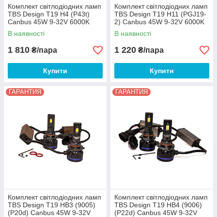
Комплект світлодіодних ламп
Комплект світлодіодних ламп
TBS Design T19 H4 (P43t)
TBS Design T19 H11 (PGJ19-
Canbus 45W 9-32V 6000K
2) Canbus 45W 9-32V 6000K
В наявності
В наявності
1 810
1 220
₴/пара
₴/пара
Купити
Купити
ГАРАНТИЯ
ГАРАНТИЯ
Комплект світлодіодних ламп
Комплект світлодіодних ламп
TBS Design T19 HB3 (9005)
TBS Design T19 HB4 (9006)
(P20d) Canbus 45W 9-32V
(P22d) Canbus 45W 9-32V