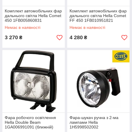
Комплект автомобільних фар
Комплект автомобільних фар
дальнього світла Hella Comet
дальнього світла Hella Comet
450 1FB005860831
FF 450 1FB010951821
Немає в наявності
Немає в наявності
3 270
4 280
₴
₴
Фара робочого освітлення
Фара-шукач ручна з 2-ма
Hella Double Beam
лампами Hella
1GA006991091 (ближній)
1H5998502002