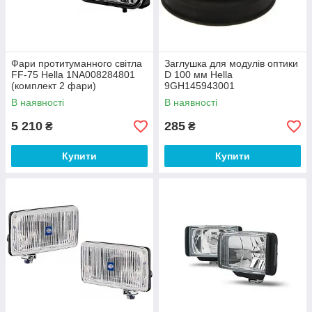
Фари протитуманного світла
Заглушка для модулів оптики
FF-75 Hella 1NA008284801
D 100 мм Hella
(комплект 2 фари)
9GH145943001
В наявності
В наявності
5 210
285
₴
₴
Купити
Купити