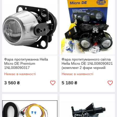
Фара протитуманна Hella
Фара протитуманного світла
Micro DE Premium
Hella Micro DE 1NL008090821
1NL008090317
(комплект 2 фари чорний
(1фара+кронштейн)
ободок)
Немає в наявності
Немає в наявності
3 560
5 180
₴
₴