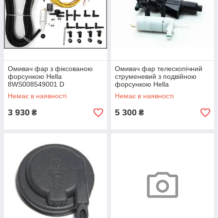
Омивач фар з фіксованою
Омивач фар телескопічний
форсункою Hella
струменевий з подвійною
8WS008549001 D
форсункою Hella
90мм/100мм (комплект)
8WT008549201 D
Немає в наявності
Немає в наявності
90мм/100мм
3 930
5 300
₴
₴