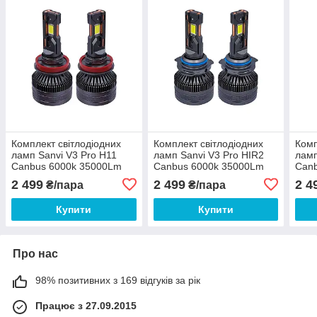
Комплект світлодіодних
Комплект світлодіодних
Комп
ламп Sanvi V3 Pro H11
ламп Sanvi V3 Pro HIR2
ламп
Canbus 6000k 35000Lm
Canbus 6000k 35000Lm
Can
100w 12v
100w 12v
100w
2 499
2 499
2 4
₴/пара
₴/пара
Купити
Купити
Про нас
98% позитивних з 169 відгуків за рік
Працює з 27.09.2015