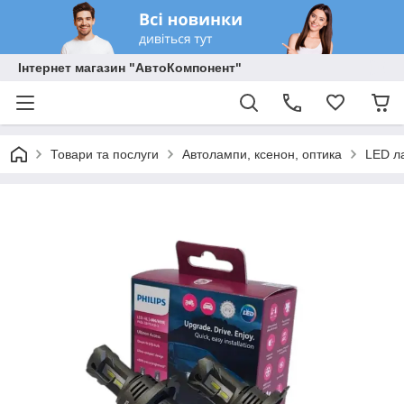
Інтернет магазин "АвтоКомпонент"
Товари та послуги
Автолампи, ксенон, оптика
LED л