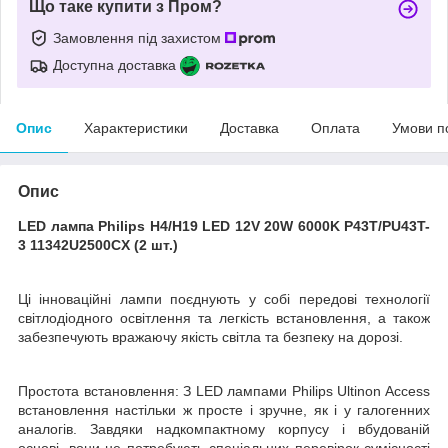
Що таке купити з Пром?
Замовлення під захистом
Доступна доставка
Опис
Характеристики
Доставка
Оплата
Умови п
Опис
LED лампа Philips H4/H19 LED 12V 20W 6000K P43T/PU43T-
3 11342U2500CX (2 шт.)
Ці інноваційні лампи поєднують у собі передові технології
світлодіодного освітлення та легкість встановлення, а також
забезпечують вражаючу якість світла та безпеку на дорозі.
Простота встановлення: З LED лампами Philips Ultinon Access
встановлення настільки ж просте і зручне, як і у галогенних
аналогів. Завдяки надкомпактному корпусу і вбудованій
основі, вони не потребують спеціальних перевірок сумісності