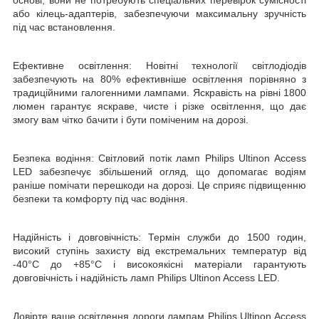
або кілець-адаптерів, забезпечуючи максимальну зручність
під час встановлення.
Ефективне освітлення: Новітні технології світлодіодів
забезпечують на 80% ефективніше освітлення порівняно з
традиційними галогенними лампами. Яскравість на рівні 1800
люмен гарантує яскраве, чисте і різке освітлення, що дає
змогу вам чітко бачити і бути поміченим на дорозі.
Безпека водіння: Світловий потік ламп Philips Ultinon Access
LED забезпечує збільшений огляд, що допомагає водіям
раніше помічати перешкоди на дорозі. Це сприяє підвищенню
безпеки та комфорту під час водіння.
Надійність і довговічність: Термін служби до 1500 годин,
високий ступінь захисту від екстремальних температур від
-40°C до +85°C і високоякісні матеріали гарантують
довговічність і надійність ламп Philips Ultinon Access LED.
Довірте ваше освітлення дороги лампам Philips Ultinon Access