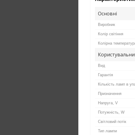
Основні
Виробник
Колір світіння
Колірна температур
Користувальни
Вид
Гарантія
Кількість ламп в уп
Призначення
Напруга, V
Потужність, W
Світловий потік
Тип лампи