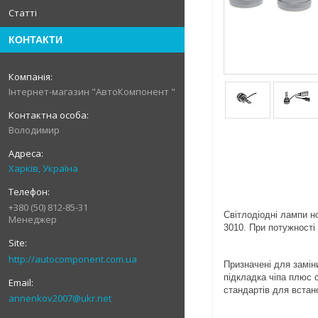
Статті
КОНТАКТИ
Інтернет-магазин "АвтоКомпонент "
Володимир
Харків, Україна
+380 (50) 812-85-31
Світлодіодні лампи н
Менеджер
3010. При потужності
http://autocomponent.com.ua
Призначені для замін
підкладка чіпа плюс 
стандартів для встан
annenkov2007@ukr.net