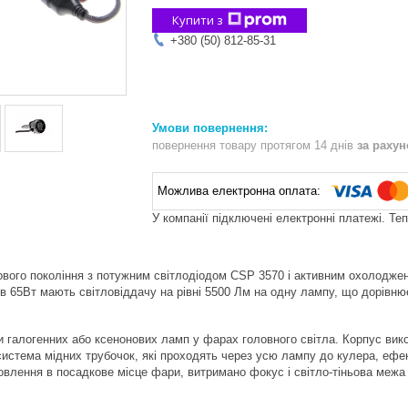
Купити з
+380 (50) 812-85-31
повернення товару протягом 14 днів
за раху
У компанії підключені електронні платежі. Те
ового покоління з потужним світлодіодом CSP 3570 і активним охолодже
 в 65Вт мають світловіддачу на рівні 5500 Лм на одну лампу, що дорівню
и галогенних або ксенонових ламп у фарах головного світла. Корпус вико
система мідних трубочок, які проходять через усю лампу до кулера, ефек
овлення в посадкове місце фари, витримано фокус і світло-тіньова межа 