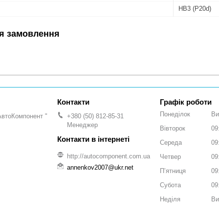
HB3 (P20d)
я замовлення
Графік роботи
Понеділок
Ви
АвтоКомпонент "
+380 (50) 812-85-31
Менеджер
Вівторок
09
Середа
09
http://autocomponent.com.ua
Четвер
09
annenkov2007@ukr.net
Пʼятниця
09
Субота
09
Неділя
Ви