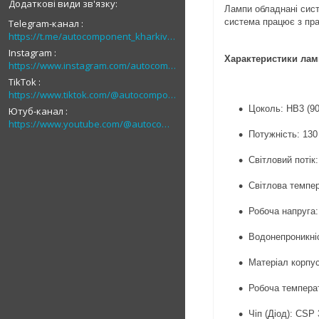
Лампи обладнані сист
система працює з пра
Telegram-канал
https://t.me/autocomponent_kharkiv_autolight
Instagram
Характеристики лам
https://www.instagram.com/autocomponent
TikTok
https://www.tiktok.com/@autocomponent_1
Цоколь: HB3 (90
Ютуб-канал
https://www.youtube.com/@autocomponent_ua
Потужність: 130
Світловий потік:
Світлова темпер
Робоча напруга:
Водонепроникніс
Матеріал корпу
Робоча температ
Чіп (Діод):
CSP 