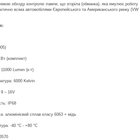
емою обходу контролю лампи, що згоріла (обманка), яка емулює роботу 
ктично всіма автомобілями Європейського та Американського ринку (VW gro
п:
05)
 Вт (комплект)
 11000 Lumen (к-т)
атура: 6000 Kelvin
 9 – 16V
ть: IP68
са:
алюмінієвий сплав класу 6063 + мідь
ура: -40 °C - +80 °C
3570