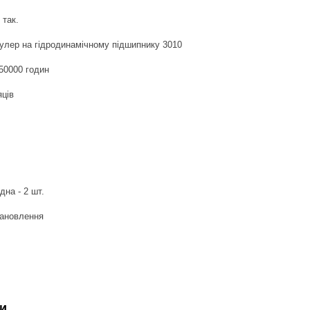
так.
кулер
на гідродинамічному підшипнику 3010
50000 годин
яців
дна - 2 шт.
становлення
и