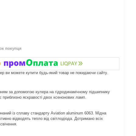
нок покупця
пер ви можете купити будь-який товар не покидаючи сайту.
нням за допомогою кулера на гідродинамічному підшипнику
є приблизно яскравості двох ксенонових ламп.
наний із сплаву стандарту Aviation aluminum 6063. Мідна
тивно відводять тепло від світлодіода. Дотримано всіх
свічення.