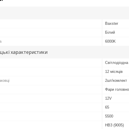
Baxster
Білий
а
6000K
цькі характеристики
Світлодіодна
12 місяців
аковці
2шт/комлект
Фари головно
12V
65
5500
HB3 (9005)