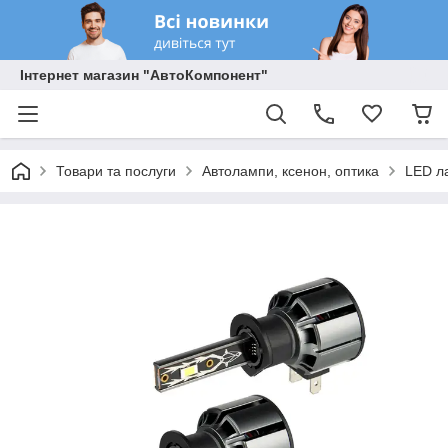
Інтернет магазин "АвтоКомпонент"
Товари та послуги
Автолампи, ксенон, оптика
LED л