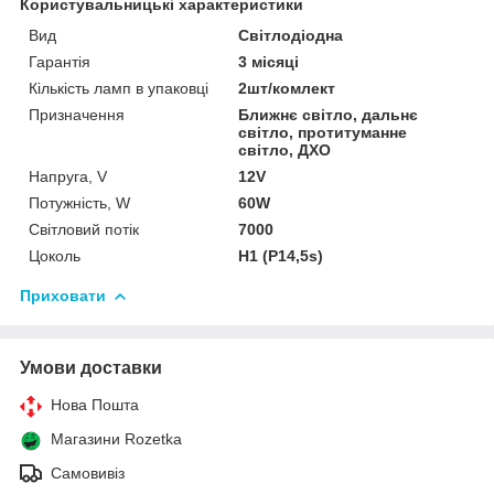
Користувальницькі характеристики
Вид
Світлодіодна
Гарантія
3 місяці
Кількість ламп в упаковці
2шт/комлект
Призначення
Ближнє світло, дальнє
світло, протитуманне
світло, ДХО
Напруга, V
12V
Потужність, W
60W
Світловий потік
7000
Цоколь
H1 (P14,5s)
Приховати
Умови доставки
Нова Пошта
Магазини Rozetka
Самовивіз