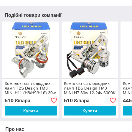
Подібні товари компанії
Комплект світлодіодних
Комплект світлодіодних
Комп
ламп TBS Design TM3
ламп TBS Design TM3
ламп
MINI H11 (H8/H9/H16) 30w
MINI H7 30w 12-24v 6000K
MINI
12-24v 6000K 3200Lm
3200Lm
320
510
510
445
₴/пара
₴/пара
Купити
Купити
Про нас