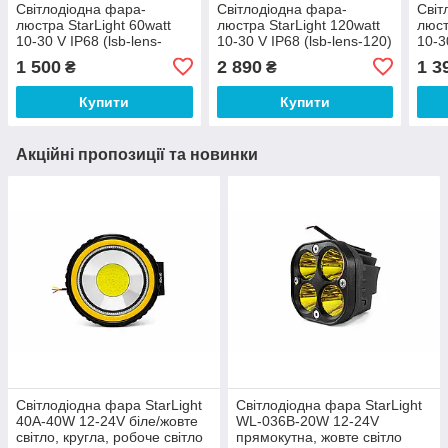
Світлодіодна фара-
Світлодіодна фара-
Світ
люстра StarLight 60watt
люстра StarLight 120watt
люст
10-30 V IP68 (lsb-lens-
10-30 V IP68 (lsb-lens-120)
10-3
60W)
1 500
2 890
1 3
₴
₴
Купити
Купити
Акційні пропозиції та новинки
Світлодіодна фара StarLight
Світлодіодна фара StarLight
40A-40W 12-24V біле/жовте
WL-036B-20W 12-24V
світло, кругла, робоче світло
прямокутна, жовте світло