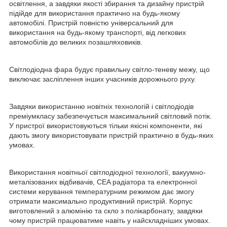
освітлення, а завдяки якості збирання та дизайну пристрій
підійде для використання практично на будь-якому
автомобілі. Пристрій повністю універсальний для
використання на будь-якому транспорті, від легкових
автомобілів до великих позашляховиків.
Світлодіодна фара будує правильну світло-теневу межу, що
виключає засліплення інших учасників дорожнього руху.
Завдяки використанню новітніх технологій і світлодіодів
преміумкласу забезпечується максимальний світловий потік.
У пристрої використовуються тільки якісні компоненти, які
дають змогу використовувати пристрій практично в будь-яких
умовах.
Використання новітньої світлодіодної технології, вакуумно-
металізованих відбивачів, CEA радіатора та електронної
системи керування температурним режимом дає змогу
отримати максимально продуктивний пристрій. Корпус
виготовлений з алюмінію та скло з полікарбонату, завдяки
чому пристрій працюватиме навіть у найскладніших умовах.