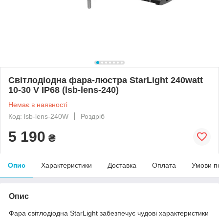
Світлодіодна фара-люстра StarLight 240watt
10-30 V IP68 (lsb-lens-240)
Немає в наявності
Код: lsb-lens-240W
Роздріб
5 190
₴
Опис
Характеристики
Доставка
Оплата
Умови п
Опис
Фара світлодіодна StarLight забезпечує чудові характеристики