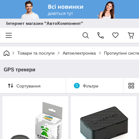
Інтернет магазин "АвтоКомпонент"
Товари та послуги
Автоелектроніка
Протиугінні сист
GPS трекери
Сортування
0
Фільтри