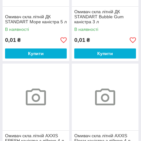
Омивач скла літній ДК
Омивач скла літній ДК
STANDART Bubble Gum
STANDART Море каністра 5 л
каністра 3 л
В наявності
В наявності
0,01
0,01
₴
₴
Купити
Купити
Омивач скла літній AXXIS
Омивач скла літній AXXIS
FRESH каністра з лійкою 4 л
Florar каністра з лійкою 4 л