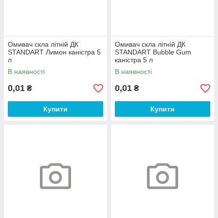
Омивач скла літній ДК
Омивач скла літній ДК
STANDART Лимон каністра 5
STANDART Bubble Gum
л
каністра 5 л
В наявності
В наявності
0,01
0,01
₴
₴
Купити
Купити