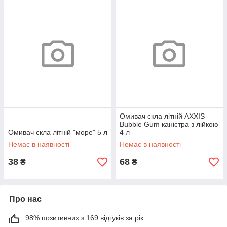
Омивач скла літній AXXIS
Bubble Gum каністра з лійкою
Омивач скла літній "море" 5 л
4 л
Немає в наявності
Немає в наявності
38
68
₴
₴
Про нас
98% позитивних з 169 відгуків за рік