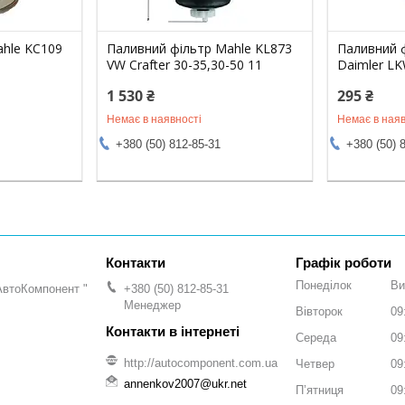
ahle KC109
Паливний фільтр Mahle KL873
Паливний 
VW Crafter 30-35,30-50 11
Daimler L
1 530 ₴
295 ₴
Немає в наявності
Немає в наяв
+380 (50) 812-85-31
+380 (50) 
Графік роботи
Понеділок
Ви
АвтоКомпонент "
+380 (50) 812-85-31
Менеджер
Вівторок
09
Середа
09
http://autocomponent.com.ua
Четвер
09
annenkov2007@ukr.net
Пʼятниця
09