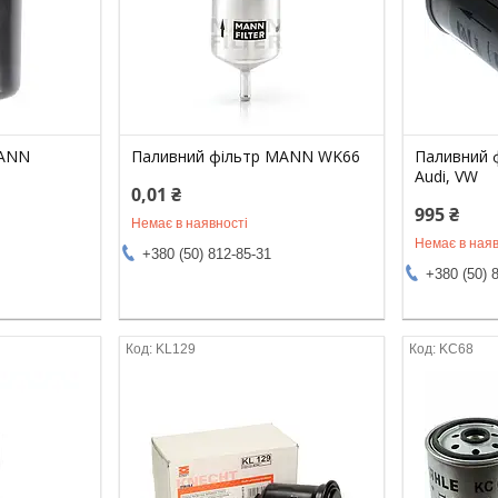
MANN
Паливний фільтр MANN WK66
Паливний 
Audi, VW
0,01 ₴
995 ₴
Немає в наявності
Немає в наяв
+380 (50) 812-85-31
+380 (50) 
KL129
KC68