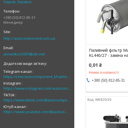
Харків, Україна
+380 (50) 812-85-31
Менеджер
http://autocomponent.com.ua
Паливний фільтр M
annenkov2007@ukr.net
KL440/27 - заміна н
0,01 ₴
Telegram-канал
Немає в наявності
https://t.me/autocomponent_kharkiv_autolight
+380 (50) 812-85-31
Instagram
https://www.instagram.com/autocomponent
TikTok
https://www.tiktok.com/@autocomponent_1
WK820/16
Ютуб-канал
https://www.youtube.com/@autocomponent_ua