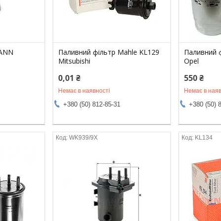
MANN
Паливний фільтр Mahle KL129
Паливний 
Mitsubishi
Opel
0,01 ₴
550 ₴
Немає в наявності
Немає в наяв
+380 (50) 812-85-31
+380 (50) 
WK939/9X
KL134