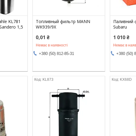
hle KL781
Топливный фильтр MANN
Паливний 
Sandero 1,5
WK939/9X
Subaru
0,01 ₴
1 010 ₴
Немає в наявності
Немає в наяв
+380 (50) 812-85-31
+380 (50) 
KL873
KX68D