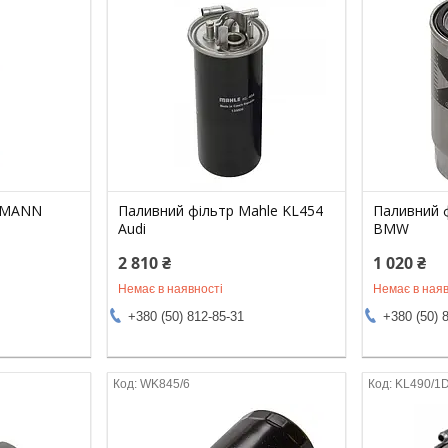
 MANN
Паливний фільтр Mahle KL454
Паливний 
Audi
BMW
2 810 ₴
1 020 ₴
Немає в наявності
Немає в наяв
+380 (50) 812-85-31
+380 (50) 
WK845/6
KL490/1