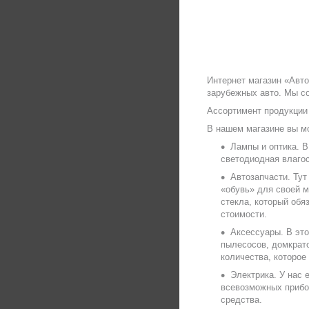
Интернет магазин «Авт
зарубежных авто. Мы со
Ассортимент продукции
В нашем магазине вы мо
Лампы и оптика. В
светодиодная влагос
Автозапчасти. Ту
«обувь» для своей м
стекла, который обя
стоимости.
Аксессуары. В эт
пылесосов, домкрато
количества, которое
Электрика. У нас 
всевозможных прибо
средства.