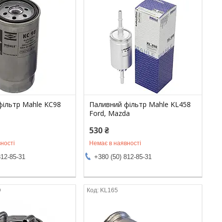
фільтр Mahle KC98
Паливний фільтр Mahle KL458
Ford, Mazda
530 ₴
ності
Немає в наявності
812-85-31
+380 (50) 812-85-31
D
KL165