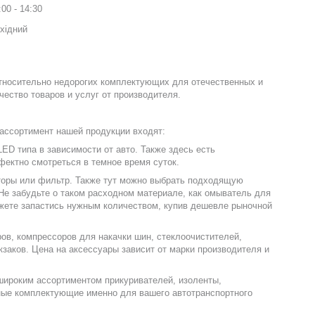
:00
14:30
хідний
относительно недорогих комплектующих для отечественных и
ество товаров и услуг от производителя.
 ассортимент нашей продукции входят:
ED типа в зависимости от авто. Также здесь есть
фектно смотреться в темное время суток.
аторы или фильтр. Также тут можно выбрать подходящую
 Не забудьте о таком расходном материале, как омыватель для
ожете запастись нужным количеством, купив дешевле рыночной
в, компрессоров для накачки шин, стеклоочистителей,
заков. Цена на аксессуары зависит от марки производителя и
 широким ассортиментом прикуривателей, изоленты,
ные комплектующие именно для вашего автотранспортного