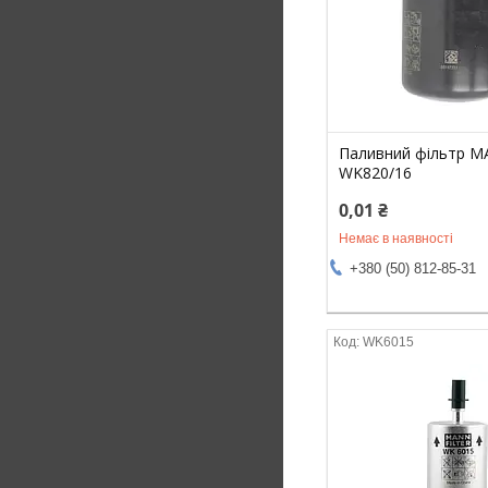
Паливний фільтр 
WK820/16
0,01 ₴
Немає в наявності
+380 (50) 812-85-31
WK6015