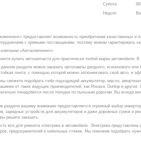
Субота
09
Неділя
Ви
окомпонент» предоставляет возможность приобретения качественных и 
трудничаем с прямыми поставщиками, поэтому можем гарантировать кач
 компании «Автокомпонент»
жете купить автозапчасти для практически любой марки автомобиля. В
 данном разделе можно заказать автолампы диодного, ксенонового или L
тойкая лента, с помощью которой можно затюнинговать свой авто, и эф
т вы сможете подобрать себе подходящий аккумулятор, масло, амортиз
ашинки от таких ведущих производителей, как Rosava, Dunlop и других.
зательно понадобится после поездки по пыльным дорогам. Вы всегда м
ом разделе вашему вниманию предоставляется огромный выбор инверторо
в, зарядных устройств для аккумуляторов и даже дорожных сумок и рюк
 вы решите заказать.
есть все для ремонта электрики в автомобиле. Электрика представлена
ров, предохранителей и кабельных стяжек. Мы поможем подобрать нуж