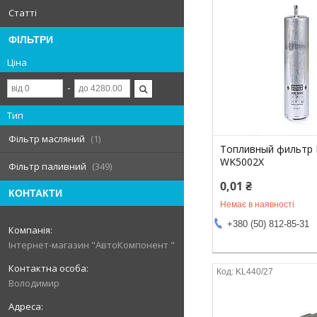
Статті
ФІЛЬТРИ
Ціна
Тип
Фільтр масляний
1
Топливный фильтр
WK5002X
Фільтр паливний
349
0,01 ₴
КОНТАКТИ
Немає в наявності
+380 (50) 812-85-31
Інтернет-магазин "АвтоКомпонент "
KL440/27
Володимир