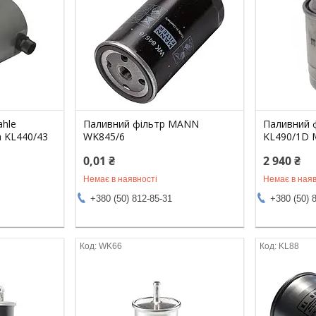
ahle
Паливний фільтр MANN
Паливний 
а KL440/43
WK845/6
KL490/1D
0,01 ₴
2 940 ₴
Немає в наявності
Немає в наяв
+380 (50) 812-85-31
+380 (50) 
WK66
KL88