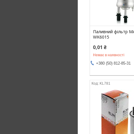
Паливний фільтр 
WK6015
0,01 ₴
Немає в наявності
+380 (50) 812-85-31
KL781