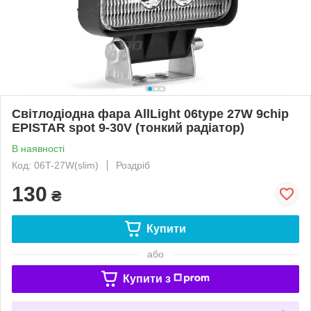
Світлодіодна фара AllLight 06type 27W 9chip
EPISTAR spot 9-30V (тонкий радіатор)
В наявності
Код: 06T-27W(slim)
Роздріб
130
₴
Купити
або
Купити з