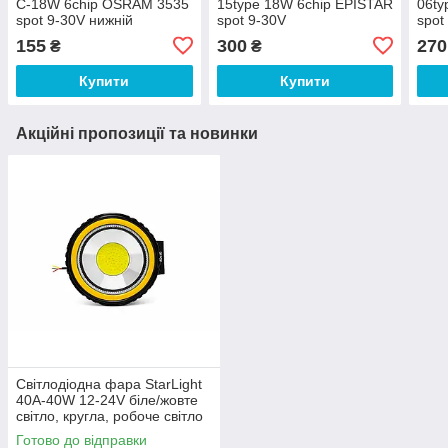
C-18W 6chip OSRAM 3535
15type 18W 6chip EPISTAR
06ty
spot 9-30V нижній
spot 9-30V
spot
кріплення
155
300
270
₴
₴
Купити
Купити
Акційні пропозиції та новинки
Світлодіодна фара StarLight
40A-40W 12-24V біле/жовте
світло, кругла, робоче світло
Готово до відправки