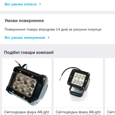
Всі умови оплати
Умови повернення
Повернення товару впродовж 14 днів за рахунок покупця
Всі умови повернення
Подібні товари компанії
Світлодіодна фара AllLight
Світлодіодна фара AllLight
Світ