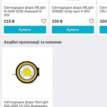
Світлодіодна фара AllLight
Світлодіодна фара AllLight
Світ
M-54W 3030 близький 9-
30W(B) 3chip spot 9-30V
J35 
30V
215
330
320
₴
₴
Купити
Купити
Акційні пропозиції та новинки
Світлодіодна фара StarLight
40A-40W 12-24V біле/жовте