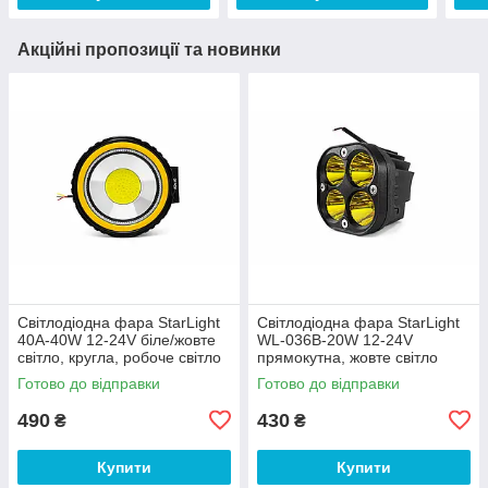
Акційні пропозиції та новинки
Світлодіодна фара StarLight
Світлодіодна фара StarLight
40A-40W 12-24V біле/жовте
WL-036B-20W 12-24V
світло, кругла, робоче світло
прямокутна, жовте світло
Готово до відправки
Готово до відправки
490
430
₴
₴
Купити
Купити