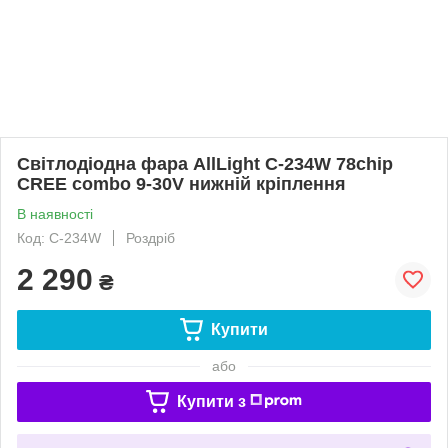
Світлодіодна фара AllLight C-234W 78chip
CREE combo 9-30V нижній кріплення
В наявності
Код: C-234W
Роздріб
2 290
₴
Купити
або
Купити з