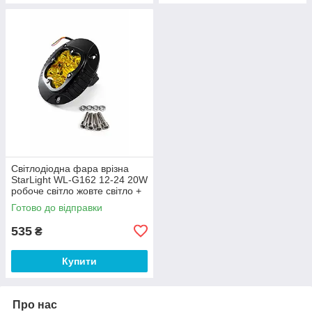
Світлодіодна фара врізна
StarLight WL-G162 12-24 20W
робоче світло жовте світло +
стробоскоп
Готово до відправки
535
₴
Купити
Про нас