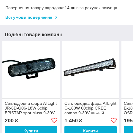
Повернення товару впродовж 14 днів за рахунок покупця
Всі умови повернення
Подібні товари компанії
Світлодіодна фара AllLight
Світлодіодна фара AllLight
Світ
JR-6D-G06-18W 6chip
C-180W 60chip CREE
E-18
EPISTAR spot лінза 9-30V
combo 9-30V нижній
OSRA
кріплення
200
1 450
195
₴
₴
Купити
Купити