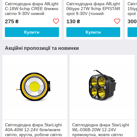
Світлодіодна фара AllLight
Світлодіодна фара AllLight
Світ
C-18W 6chip CREE ближнє
06type 27W 9chip EPISTAR
15ty
світло 9-30V нижній
spot 9-30V (тонкий
spot
кріплення
радіатор)
275
130
300
₴
₴
Купити
Купити
Акційні пропозиції та новинки
Світлодіодна фара StarLight
Світлодіодна фара StarLight
40A-40W 12-24V біле/жовте
WL-036B-20W 12-24V
світло, кругла, робоче світло
прямокутна, жовте світло