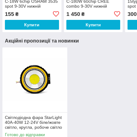
C-18W 6chip OSRAM 3535
C-180W 60chip CREE
15ty
spot 9-30V нижній
combo 9-30V нижній
spot
кріплення
кріплення
155
1 450
300
₴
₴
Купити
Купити
Акційні пропозиції та новинки
Світлодіодна фара StarLight
40A-40W 12-24V біле/жовте
світло, кругла, робоче світло
Готово до відправки