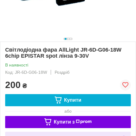
Світлодіодна фара AllLight JR-6D-G06-18W
6chip EPISTAR spot лінза 9-30V
В наявності
Код: JR-6D-G06-18W
Роздріб
200
₴
Купити
або
Купити з