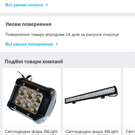
Всі умови оплати
Умови повернення
Повернення товару впродовж 14 днів за рахунок покупця
Всі умови повернення
Подібні товари компанії
Світлодіодна фара AllLight
Світлодіодна фара AllLight
Світ