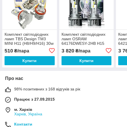
Комплект світлодіодних
Комплект світлодіодних
Комп
ламп TBS Design TM3
ламп OSRAM
лам
MINI H11 (H8/H9/H16) 30w
64176DWESY-2HB H15
642
12-24v 6000K 3200Lm
LEDriving HL EASY 6500K
H7/H
510
3 820
3 7
₴/пара
₴/пара
12V
GEN
Купити
Купити
Про нас
98% позитивних з 168 відгуків за рік
Працює з 27.09.2015
м. Харків
Харків, Україна
Контакти