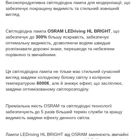
Високопродуктивна світлодіодна лампа для модернізації, що
забезпечує покращену видимість та стильний зовнішній
вигляд.
Світлодіодна лампа
OSRAM LEDriving HL BRIGHT
, що
забезпечує до
300%
більшу яскравість, забезпечує
оптимальну видимість, дозволяючи водіям швидше
розпізнавати дорожні знаки, перешкоди та небезпеки
порівняно із звичайними.
Ця світлодіодна лампа не тільки має стильний сучасний
вигляд завдяки холодному білому світлу з колірною
температурою
6000К
, але й знижує ефект, що засліплює,
завдяки оптимізованому світлорозподілу.
Преміальна якість OSRAM та світлодіодні технології
забезпечують до 5 разів більший термін служби та кращу
видимість завдяки ефекту денного світла.
Лампи LEDriving HL BRIGHT від OSRAM замінюють звичайні