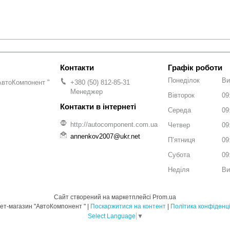
Графік роботи
Понеділок
Ви
АвтоКомпонент "
+380 (50) 812-85-31
Менеджер
Вівторок
09
Середа
09
http://autocomponent.com.ua
Четвер
09
annenkov2007@ukr.net
Пʼятниця
09
Субота
09
Неділя
Ви
Сайт створений на маркетплейсі
Prom.ua
Інтернет-магазин "АвтоКомпонент " |
Поскаржитися на контент
|
Політика конфіденц
Select Language
▼