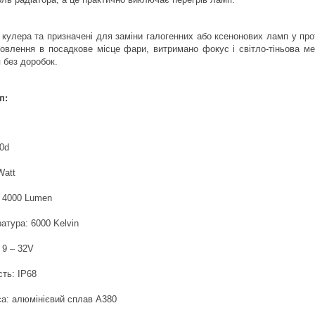
кулера та призначені для заміни галогенних або ксенонових ламп у пр
новлення в посадкове місце фари, витримано фокус і світло-тіньова м
 без доробок.
п:
0d
Watt
: 4000 Lumen
атура: 6000 Kelvin
 9 – 32V
ть: IP68
са: алюмінієвий сплав А380