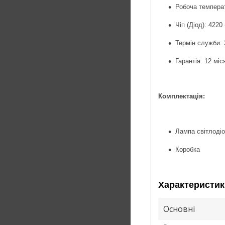
Робоча температ
Чіп (Діод): 4220
Термін служби: 
Гарантія: 12 міс
Комплектація:
Лампа світлодіо
Коробка
Характеристик
Основні