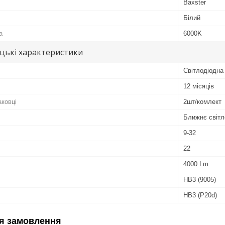
Baxster
Білий
а
6000K
цькі характеристики
Світлодіодна
12 місяців
аковці
2шт/комлект
Ближнє світл
9-32
22
4000 Lm
HB3 (9005)
HB3 (P20d)
я замовлення