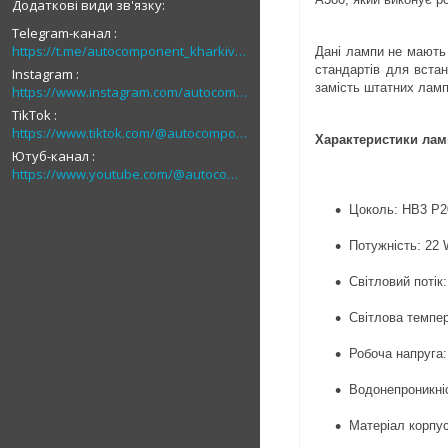
Telegram-канал
https://t.me/autocomponent_kharkiv_autolight
Дані лампи не мають 
стандартів для вста
Instagram
замість штатних ламп
https://www.instagram.com/autocomponent
TikTok
https://www.tiktok.com/@autocomponent_1
Характеристики лам
Ютуб-канал
https://www.youtube.com/@autocomponent_ua
Цоколь: HB3 P2
Потужність: 22 
Світловий потік
Світлова темпер
Робоча напруга:
Водонепроникніс
Матеріал корпу