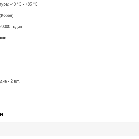
ура: -40 °C - +85 °C
 (Корея)
20000 годин
яців
дна - 2 шт.
и