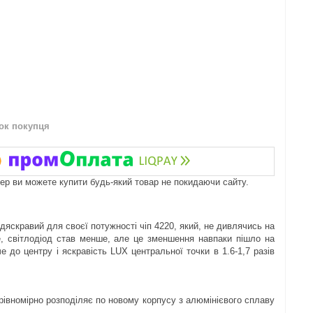
нок покупця
пер ви можете купити будь-який товар не покидаючи сайту.
адяскравий для своєї потужності чіп 4220, який, не дивлячись на
е, світлодіод став менше, але це зменшення навпаки пішло на
 до центру і яскравість LUX центральної точки в 1.6-1,7 разів
 рівномірно розподіляє по новому корпусу з алюмінієвого сплаву