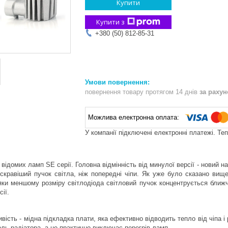
Купити
Купити з
+380 (50) 812-85-31
повернення товару протягом 14 днів
за раху
У компанії підключені електронні платежі. Те
відомих ламп SE серії. Головна відмінність від минулої версії - новий н
яскравіший пучок світла, ніж попередні чіпи. Як уже було сказано вищ
яки меншому розміру світлодіода світловий пучок концентрується ближче
ії.
вість - мідна підкладка плати, яка ефективно відводить тепло від чіпа і
оль радіатора, а це практично виключає перегрів ламп.