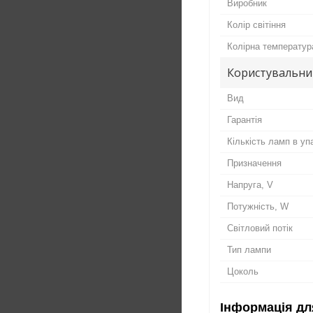
Виробник
Колір світіння
Колірна температур
Користувальни
Вид
Гарантія
Кількість ламп в уп
Призначення
Напруга, V
Потужність, W
Світловий потік
Тип лампи
Цоколь
Інформація дл