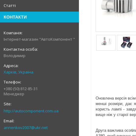
Статті
КОНТАКТИ
Інтернет-магазин "АвтоКомпонент "
Володимир
Харків, Україна
+380 (50) 812-85-31
Менеджер
Оновлена версія всім 
менші розміри, дає 
користь лампі - завд
http://autocomponent.com.ua
вище ніж у старої верс
annenkov2007@ukr.net
Друга важлива особли
А380, який виконує р