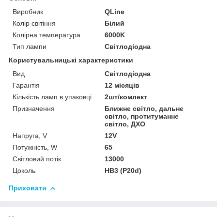
Виробник
QLine
Колір світіння
Білий
Колірна температура
6000K
Тип лампи
Світлодіодна
Користувальницькі характеристики
Вид
Світлодіодна
Гарантія
12 місяців
Кількість ламп в упаковці
2шт/комлект
Призначення
Ближнє світло, дальнє
світло, протитуманне
світло, ДХО
Напруга, V
12V
Потужність, W
65
Світловий потік
13000
Цоколь
HB3 (P20d)
Приховати