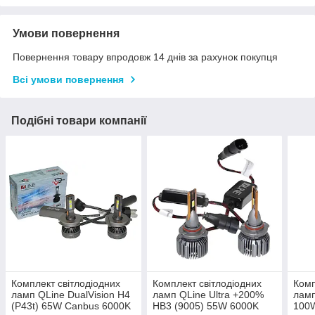
Умови повернення
Повернення товару впродовж 14 днів за рахунок покупця
Всі умови повернення
Подібні товари компанії
Комплект світлодіодних
Комплект світлодіодних
Комп
ламп QLine DualVision H4
ламп QLine Ultra +200%
ламп
(P43t) 65W Canbus 6000K
HB3 (9005) 55W 6000K
100