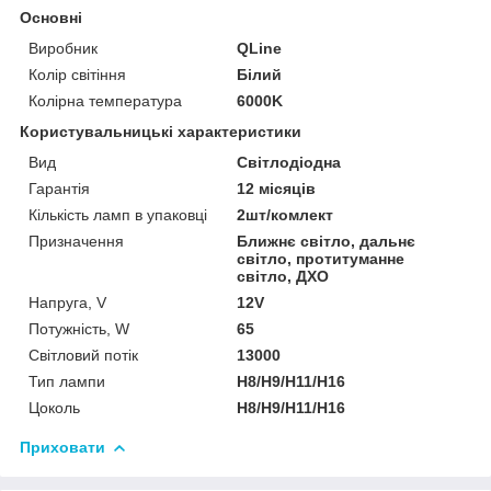
Основні
Виробник
QLine
Колір світіння
Білий
Колірна температура
6000K
Користувальницькі характеристики
Вид
Світлодіодна
Гарантія
12 місяців
Кількість ламп в упаковці
2шт/комлект
Призначення
Ближнє світло, дальнє
світло, протитуманне
світло, ДХО
Напруга, V
12V
Потужність, W
65
Світловий потік
13000
Тип лампи
H8/H9/H11/H16
Цоколь
H8/H9/H11/H16
Приховати