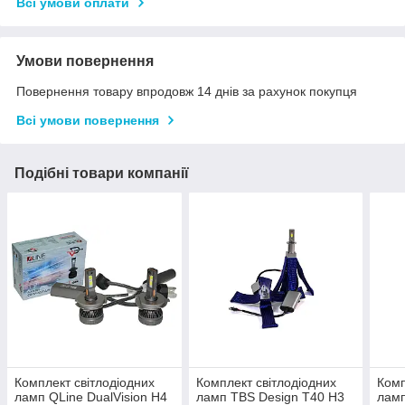
Всі умови оплати
Умови повернення
Повернення товару впродовж 14 днів за рахунок покупця
Всі умови повернення
Подібні товари компанії
Комплект світлодіодних
Комплект світлодіодних
Комп
ламп QLine DualVision H4
ламп TBS Design T40 H3
ламп