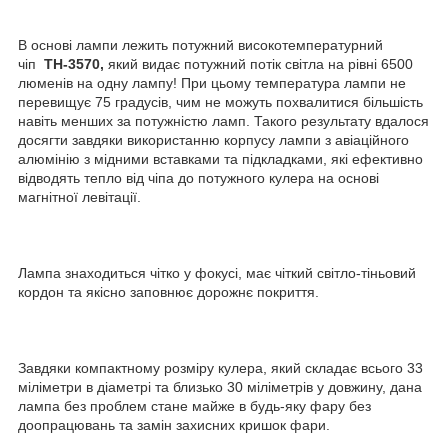
В основі лампи лежить потужний високотемпературний
чіп
ТН-3570,
який видає потужний потік світла на рівні 6500
люменів на одну лампу! При цьому температура лампи не
перевищує 75 градусів, чим не можуть похвалитися більшість
навіть менших за потужністю ламп. Такого результату вдалося
досягти завдяки використанню корпусу лампи з авіаційного
алюмінію з мідними вставками та підкладками, які ефективно
відводять тепло від чіпа до потужного кулера на основі
магнітної левітації.
Лампа знаходиться чітко у фокусі, має чіткий світло-тіньовий
кордон та якісно заповнює дорожнє покриття.
Завдяки компактному розміру кулера, який складає всього 33
міліметри в діаметрі та близько 30 міліметрів у довжину, дана
лампа без проблем стане майже в будь-яку фару без
доопрацювань та замін захисних кришок фари.