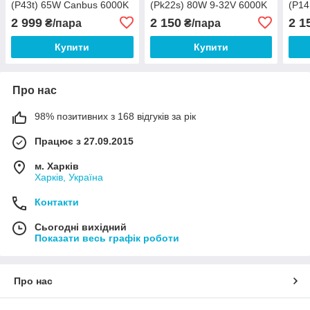
(P43t) 65W Canbus 6000K
(Pk22s) 80W 9-32V 6000K
(P14
12V
2 999
2 150
2 1
₴/пара
₴/пара
Купити
Купити
Про нас
98% позитивних з 168 відгуків за рік
Працює з 27.09.2015
м. Харків
Харків, Україна
Контакти
Сьогодні вихідний
Показати весь графік роботи
Про нас