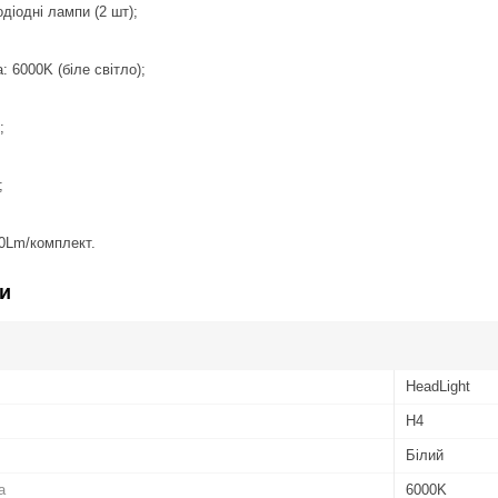
одіодні лампи (2 шт);
: 6000K (біле світло);
;
;
00Lm/комплект.
и
HeadLight
H4
Білий
а
6000K