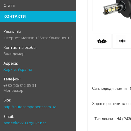
Статті
КОНТАКТИ
Інтернет-магазин "АвтоКомпонент "
Володимир
Харків, Україна
+380 (50) 812-85-31
Світлодіодні лампи T
Менеджер
Характеристики та оп
http://autocomponent.com.ua
- Тип лампи - H4 (P43t
annenkov2007@ukr.net