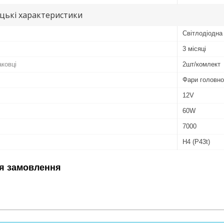
цькі характеристики
Світлодіодна
3 місяці
аковці
2шт/комлект
Фари головно
12V
60W
7000
H4 (P43t)
я замовлення