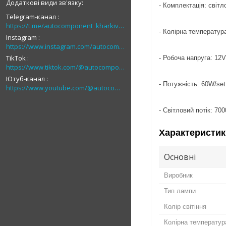
- Комплектація: світл
Telegram-канал
https://t.me/autocomponent_kharkiv_autolight
- Колірна температура
Instagram
https://www.instagram.com/autocomponent
TikTok
- Робоча напруга: 12V
https://www.tiktok.com/@autocomponent_1
Ютуб-канал
- Потужність: 60W/set
https://www.youtube.com/@autocomponent_ua
- Світловий потік: 70
Характеристик
Основні
Виробник
Тип лампи
Колір світіння
Колірна температур