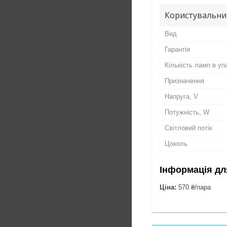
Користувальни
Вид
Гарантія
Кількість ламп в уп
Призначення
Напруга, V
Потужність, W
Світловий потік
Цоколь
Інформація дл
Ціна:
570 ₴/пара