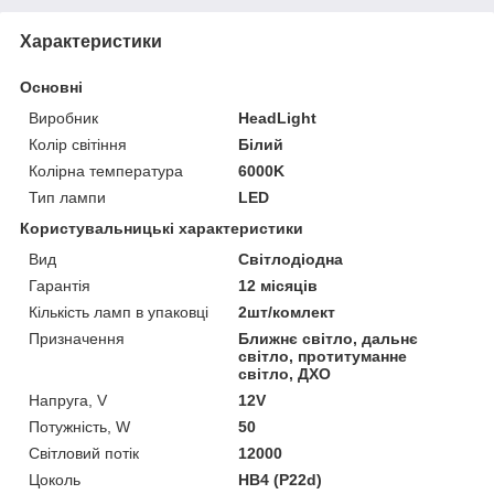
Характеристики
Основні
Виробник
HeadLight
Колір світіння
Білий
Колірна температура
6000K
Тип лампи
LED
Користувальницькі характеристики
Вид
Світлодіодна
Гарантія
12 місяців
Кількість ламп в упаковці
2шт/комлект
Призначення
Ближнє світло, дальнє
світло, протитуманне
світло, ДХО
Напруга, V
12V
Потужність, W
50
Світловий потік
12000
Цоколь
HB4 (P22d)