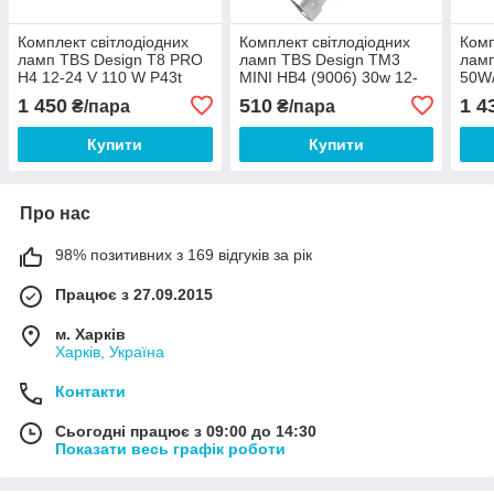
Комплект світлодіодних
Комплект світлодіодних
Комп
ламп TBS Design T8 PRO
ламп TBS Design TM3
лам
H4 12-24 V 110 W P43t
MINI НВ4 (9006) 30w 12-
50W/
11000 lm 6000 K
24v 6000K 3200Lm
1 450
510
1 4
₴/пара
₴/пара
Купити
Купити
Про нас
98% позитивних з 169 відгуків за рік
Працює з 27.09.2015
м. Харків
Харків, Україна
Контакти
Сьогодні працює з 09:00 до 14:30
Показати весь графік роботи