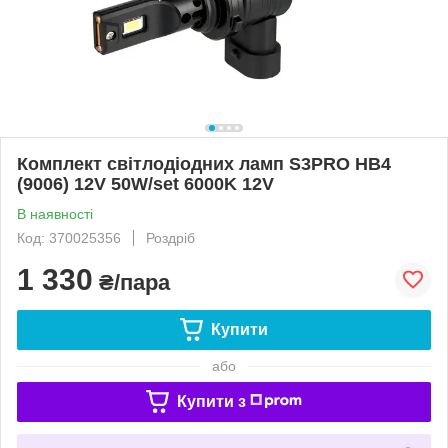
Комплект світлодіодних ламп S3PRO НВ4
(9006) 12V 50W/set 6000K 12V
В наявності
Код: 370025356
Роздріб
1 330
₴/пара
Купити
або
Купити з