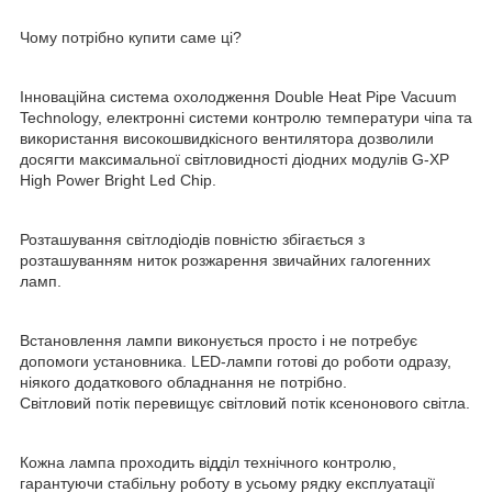
Чому потрібно купити саме ці?
Інноваційна система охолодження Double Heat Pipe Vacuum
Technology, електронні системи контролю температури чіпа та
використання високошвидкісного вентилятора дозволили
досягти максимальної світловидності діодних модулів G-XP
High Power Bright Led Chip.
Розташування світлодіодів повністю збігається з
розташуванням ниток розжарення звичайних галогенних
ламп.
Встановлення лампи виконується просто і не потребує
допомоги установника. LED-лампи готові до роботи одразу,
ніякого додаткового обладнання не потрібно.
Світловий потік перевищує світловий потік ксенонового світла.
Кожна лампа проходить відділ технічного контролю,
гарантуючи стабільну роботу в усьому рядку експлуатації