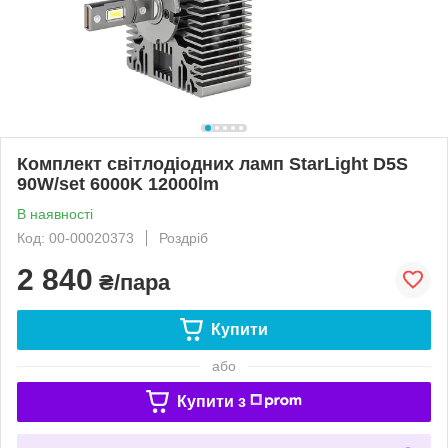
Комплект світлодіодних ламп StarLight D5S
90W/set 6000K 12000lm
В наявності
Код: 00-00020373
Роздріб
2 840
₴/пара
Купити
або
Купити з