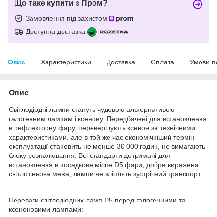
Що таке купити з Пром?
Замовлення під захистом
Доступна доставка
Опис
Характеристики
Доставка
Оплата
Умови п
Опис
Світлодіодні лампи стануть чудовою альтернативою
галогенним лампам і ксенону. Передбачені для встановлення
в рефлекторну фару, перевершують ксенон за технічними
характеристиками, але в той же час економічніший термін
експлуатації становить не менше 30 000 годин, не вимагають
блоку розпалювання. Всі стандарти дотримані для
встановлення в посадкове місце D5 фари, добре виражена
світлотіньова межа, лампи не зліплять зустрічний транспорт.
Переваги світлодіодних ламп D5 перед галогенними та
ксеноновими лампами: