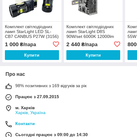
Комплект світлодіодних
Комплект світлодіодних
Комп
ламп StarLight LED SL-
ламп StarLight D8S
ламп
CB7 CANBUS P27W (3156)
90W/set 6000K 12000lm
55W
W2.5X16d WHITE 6000K
120
1 000
2 440
800
₴/пара
₴/пара
12V
Купити
Купити
Про нас
98% позитивних з 169 відгуків за рік
Працює з 27.09.2015
м. Харків
Харків, Україна
Контакти
Сьогодні працює з 09:00 до 14:30