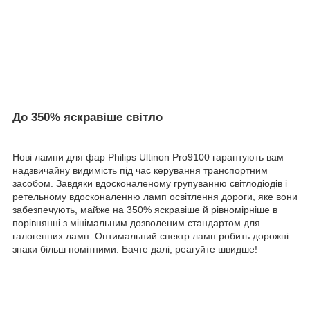
До 350% яскравіше світло
Нові лампи для фар Philips Ultinon Pro9100 гарантують вам
надзвичайну видимість під час керування транспортним
засобом. Завдяки вдосконаленому групуванню світлодіодів і
ретельному вдосконаленню ламп освітлення дороги, яке вони
забезпечують, майже на 350% яскравіше й рівномірніше в
порівнянні з мінімальним дозволеним стандартом для
галогенних ламп. Оптимальний спектр ламп робить дорожні
знаки більш помітними. Бачте далі, реагуйте швидше!