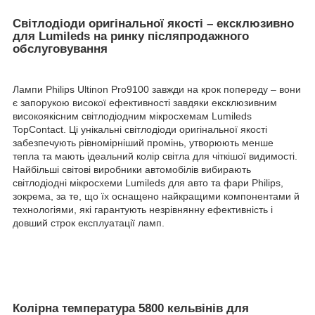
Світлодіоди оригінальної якості – ексклюзивно
для Lumileds на ринку післяпродажного
обслуговування
Лампи Philips Ultinon Pro9100 завжди на крок попереду – вони
є запорукою високої ефективності завдяки ексклюзивним
високоякісним світлодіодним мікросхемам Lumileds
TopContact. Ці унікальні світлодіоди оригінальної якості
забезпечують рівномірніший промінь, утворюють менше
тепла та мають ідеальний колір світла для чіткішої видимості.
Найбільші світові виробники автомобілів вибирають
світлодіодні мікросхеми Lumileds для авто та фари Philips,
зокрема, за те, що їх оснащено найкращими компонентами й
технологіями, які гарантують незрівнянну ефективність і
довший строк експлуатації ламп.
Колірна температура 5800 кельвінів для