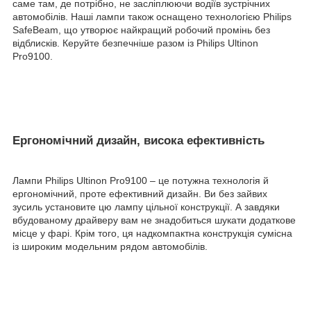
саме там, де потрібно, не засліплюючи водіїв зустрічних
автомобілів. Наші лампи також оснащено технологією Philips
SafeBeam, що утворює найкращий робочий промінь без
відблисків. Керуйте безпечніше разом із Philips Ultinon
Pro9100.
Ергономічний дизайн, висока ефективність
Лампи Philips Ultinon Pro9100 – це потужна технологія й
ергономічний, проте ефективний дизайн. Ви без зайвих
зусиль установите цю лампу цільної конструкції. А завдяки
вбудованому драйверу вам не знадобиться шукати додаткове
місце у фарі. Крім того, ця надкомпактна конструкція сумісна
із широким модельним рядом автомобілів.