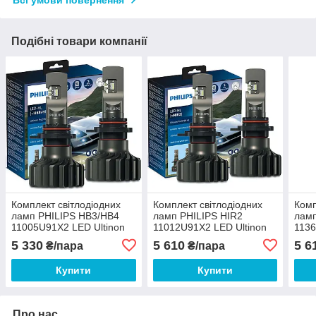
Всі умови повернення
Подібні товари компанії
Комплект світлодіодних
Комплект світлодіодних
Комп
ламп PHILIPS HB3/HB4
ламп PHILIPS HIR2
ламп
11005U91X2 LED Ultinon
11012U91X2 LED Ultinon
1136
Pro9100 +350% 12/24V
Pro9100 +350% 12/24V
Pro9
5 330
5 610
5 6
₴/пара
₴/пара
ПТФ
Купити
Купити
Про нас