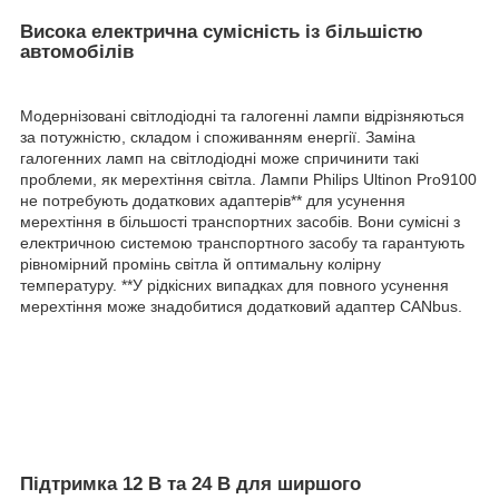
Висока електрична сумісність із більшістю
автомобілів
Модернізовані світлодіодні та галогенні лампи відрізняються
за потужністю, складом і споживанням енергії. Заміна
галогенних ламп на світлодіодні може спричинити такі
проблеми, як мерехтіння світла. Лампи Philips Ultinon Pro9100
не потребують додаткових адаптерів** для усунення
мерехтіння в більшості транспортних засобів. Вони сумісні з
електричною системою транспортного засобу та гарантують
рівномірний промінь світла й оптимальну колірну
температуру. **У рідкісних випадках для повного усунення
мерехтіння може знадобитися додатковий адаптер CANbus.
Підтримка 12 В та 24 В для ширшого