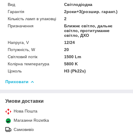
Вид
Світлодіодна
Гарантія
2роки+3(розшир. гарант.)
Кількість ламп в упаковці
2
Призначення
Ближнє світло, дальнє
світло, протитуманне
світло, ДХО
Напруга, V
12/24
Потужність, W
20
Світловий потік
1500 Lm
Колірна температура
5800 K
Цоколь
H3 (Pk22s)
Приховати
Умови доставки
Нова Пошта
Магазини Rozetka
Самовивіз