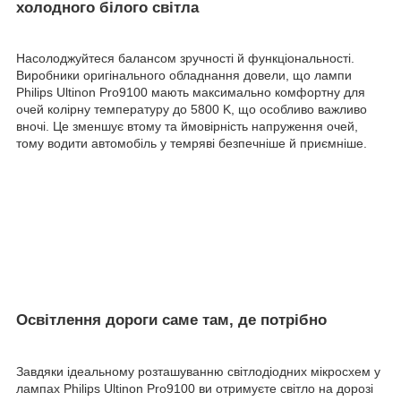
холодного білого світла
Насолоджуйтеся балансом зручності й функціональності.
Виробники оригінального обладнання довели, що лампи
Philips Ultinon Pro9100 мають максимально комфортну для
очей колірну температуру до 5800 K, що особливо важливо
вночі. Це зменшує втому та ймовірність напруження очей,
тому водити автомобіль у темряві безпечніше й приємніше.
Освітлення дороги саме там, де потрібно
Завдяки ідеальному розташуванню світлодіодних мікросхем у
лампах Philips Ultinon Pro9100 ви отримуєте світло на дорозі