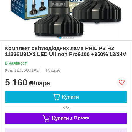
Комплект світлодіодних ламп PHILIPS H3
11336U91X2 LED Ultinon Pro9100 +350% 12/24V
В наявності
Код: 11336U91X2
Роздріб
5 160
₴/пара
Купити
або
Купити з