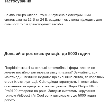
застосування
Лампа Philips Ultinon Pro9100 сумісна з електричними
системами на 12 В та 24 В, завдяки чому вона підходить для
більшості типів транспортних засобів.
Довший строк експлуатації: до 5000 годин
Потрібні яскраві та стильні автомобільні фари, але ви не
хочете постійно замінювати зіпсуті лампи? Звичайні фари
мають один великий недолік: що сильніше світло, то коротший
строк їх експлуатації. Світлодіоди гарантують інтенсивніше
освітлення та працюють значно довше. Фари Philips Ultinon
Pro9100 створено на роки. Завдяки системам керування
теплом AirBoost і AirCool вони витримують до 5000 годин
роботи.