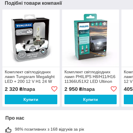
Подібні товари компанії
Комплект світлодіодних
Комплект світлодіодних
Комп
ламп Tungsram Megalight
ламп PHILIPS H8/H11/H16
ламп
LED + 200 12 V H1 24 W
11366U51X2 LED Ultinon
12 V
6000 K (2 шт./коробка)
Pro5100 +160% 12/24V в
Mega
2 320
2 950
405
₴/пара
₴/пара
ПТФ
Купити
Купити
Про нас
98% позитивних з 168 відгуків за рік