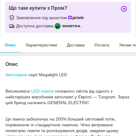
Що таке купити з Пром?
Замовлення під захистом
Доступна доставка
Опис
Характеристики
Доставка
Оплата
Умови п
Опис
Автолампи
серії Megalight LED
Високоякісні
LED-лампи
головного світла від одного з
найстаріших виробників автоламп у Європі — Tungram. Зараз
цей бренд належить GENERAL ELECTRIC.
Ця лампа забезпечує на 200% більший світловий потік,
порівнюючи зі стандартною лампою. Чітко витримане
геометрію лампи та розташування діодів, завдяки цьому