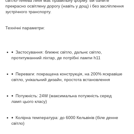
світло-тенева лінія має правильну форму. Ви бачите
прекрасно освітлену дорогу (навіть у дощ) і без засліплення
зустрічного транспорту.
Технічні параметри:
Застосування: ближнє світло, дальнє світло,
протитуманний ліхтар, де потрібні лампи h11
Переваги: покращена конструкція, на 200% яскравіше
світло, унікальний дизайн, простота встановлення
Потужність: 24W (максимальна потужність серед
ламп цього класу)
Колірна температура: до 6000 Кельвінів (біле денне
світло)