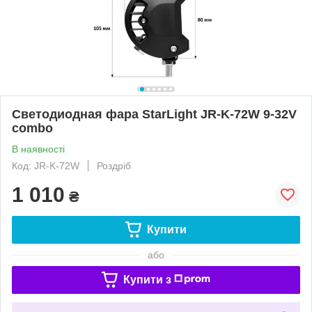
Светодиодная фара StarLight JR-K-72W 9-32V
combo
В наявності
Код: JR-K-72W
Роздріб
1 010
₴
Купити
або
Купити з