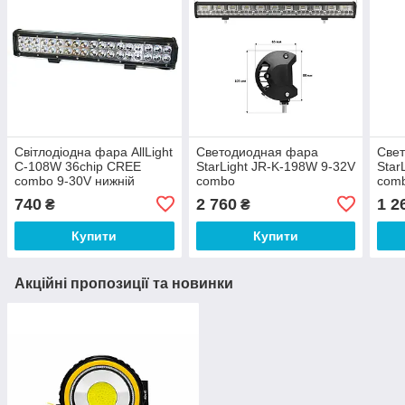
Світлодіодна фара AllLight
Светодиодная фара
Све
C-108W 36chip CREE
StarLight JR-K-198W 9-32V
Star
combo 9-30V нижній
combo
com
кріплення
740
2 760
1 2
₴
₴
Купити
Купити
Акційні пропозиції та новинки