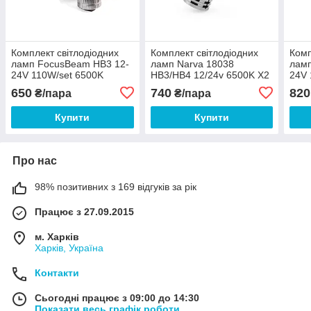
Комплект світлодіодних
Комплект світлодіодних
Комп
ламп FocusBeam HB3 12-
ламп Narva 18038
ламп
24V 110W/set 6500K
HB3/HB4 12/24v 6500K X2
24V 
+100% more light
24W RPL Range
+100
650
740
820
₴/пара
₴/пара
Performance
Купити
Купити
Про нас
98% позитивних з 169 відгуків за рік
Працює з 27.09.2015
м. Харків
Харків, Україна
Контакти
Сьогодні працює з 09:00 до 14:30
Показати весь графік роботи