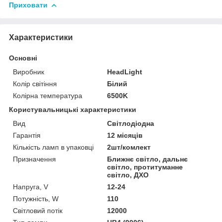
Приховати
Характеристики
Основні
Виробник
HeadLight
Колір світіння
Білий
Колірна температура
6500K
Користувальницькі характеристики
Вид
Світлодіодна
Гарантія
12 місяців
Кількість ламп в упаковці
2шт/комлект
Призначення
Ближнє світло, дальнє
світло, протитуманне
світло, ДХО
Напруга, V
12-24
Потужність, W
110
Світловий потік
12000