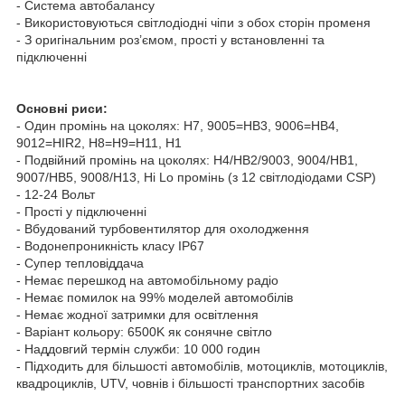
- Система автобалансу
- Використовуються світлодіодні чіпи з обох сторін променя
- З оригінальним роз’ємом, прості у встановленні та
підключенні
Основні риси:
- Один промінь на цоколях: H7, 9005=HB3, 9006=HB4,
9012=HIR2, H8=H9=H11, H1
- Подвійний промінь на цоколях: H4/HB2/9003, 9004/HB1,
9007/HB5, 9008/H13, Hi Lo промінь (з 12 світлодіодами CSP)
- 12-24 Вольт
- Прості у підключенні
- Вбудований турбовентилятор для охолодження
- Водонепроникність класу IP67
- Супер тепловіддача
- Немає перешкод на автомобільному радіо
- Немає помилок на 99% моделей автомобілів
- Немає жодної затримки для освітлення
- Варіант кольору: 6500K як сонячне світло
- Наддовгий термін служби: 10 000 годин
- Підходить для більшості автомобілів, мотоциклів, мотоциклів,
квадроциклів, UTV, човнів і більшості транспортних засобів