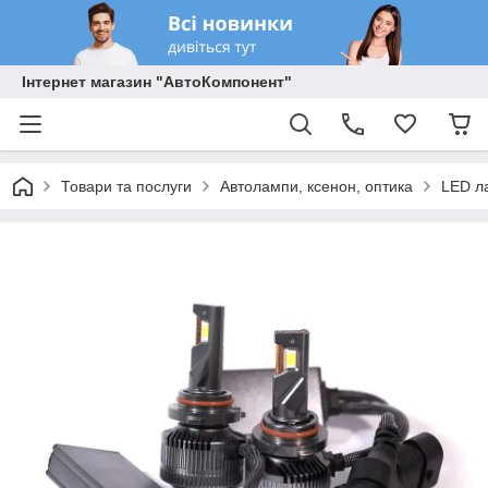
Інтернет магазин "АвтоКомпонент"
Товари та послуги
Автолампи, ксенон, оптика
LED л