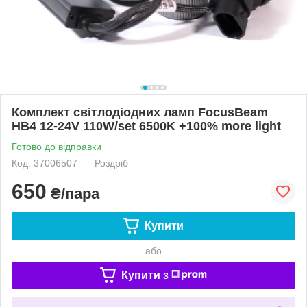
Комплект світлодіодних ламп FocusBeam
HB4 12-24V 110W/set 6500K +100% more light
Готово до відправки
Код: 37006507
Роздріб
650
₴/пара
Купити
або
Купити з