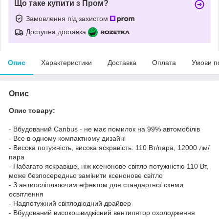
Що таке купити з Пром?
Замовлення під захистом
Доступна доставка
Опис
Характеристики
Доставка
Оплата
Умови п
Опис
Опис товару:
- Вбудований Canbus - не має помилок на 99% автомобілів
- Все в одному компактному дизайні
- Висока потужність, висока яскравість: 110 Вт/пара, 12000 лм/
пара
- Набагато яскравіше, ніж ксенонове світло потужністю 110 Вт,
може безпосередньо замінити ксенонове світло
- З антиосліплюючим ефектом для стандартної схеми
освітлення
- Надпотужний світлодіодний драйвер
- Вбудований високошвидкісний вентилятор охолодження