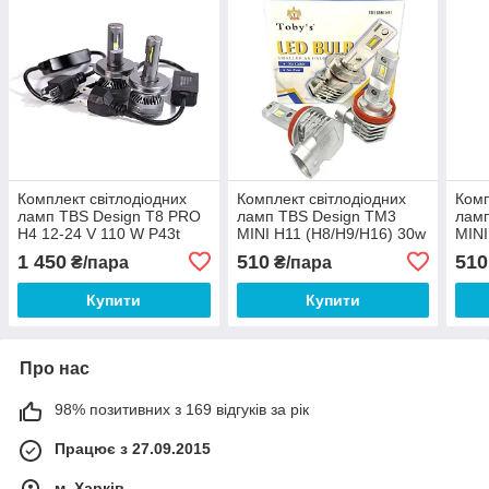
Комплект світлодіодних
Комплект світлодіодних
Комп
ламп TBS Design T8 PRO
ламп TBS Design TM3
ламп
H4 12-24 V 110 W P43t
MINI H11 (H8/H9/H16) 30w
MINI
11000 lm 6000 K
12-24v 6000K 3200Lm
320
1 450
510
510
₴/пара
₴/пара
Купити
Купити
Про нас
98% позитивних з 169 відгуків за рік
Працює з 27.09.2015
м. Харків