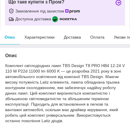
Що таке купити з Пром?
Замовлення під захистом
Доступна доставка
Опис
Характеристики
Доставка
Оплата
Умови п
Опис
Комплект світлодіодних ламп TBS Design T8 PRO HB4 12-24 V
110 W P22d 11000 lm 6000 K — це розробка 2021 року в зоні
автомобільного освітлення від компанії TBS Design. Маючи
високу потужність Latiz елемента, лампа обладнана трьома
контурним охолодженням, яке забезпечує надійну роботу
даних ламп. Цей комплект вирізняється компактністю і
збільшеною світловидатністю та збільшеним терміном
експлуатації. Підходить для встановлення в легкові та
вантажні автомобілі, оскільки має драйвер керування, який
робить цей комплект універсальним. Використовується
останнє покоління Latiz діодів.