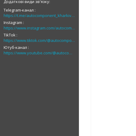
Telegram-канал
https://t.me/autocomponent_kharkiv_autolight
Instagram
https://www.instagram.com/autocomponent
TikTok
https://www.tiktok.com/@autocomponent_1
Ютуб-канал
https://www.youtube.com/@autocomponent_ua