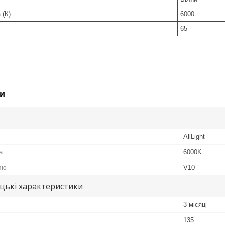
 (К)
6000
65
и
AllLight
а
6000K
лю
V10
цькі характеристики
3 місяці
135