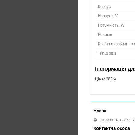
Корпус
Напруга, V
Потужність, W
Розміри
Країна-виробник то
Тип діодів
Інформація дл
Ціна:
385 ₴
Інтернет-магазин "