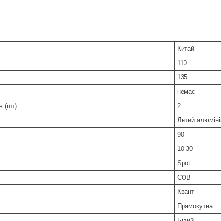
Китай
110
135
немає
в (шт)
2
Литий алюміні
90
10-30
Spot
COB
Квант
Прямокутна
Білий