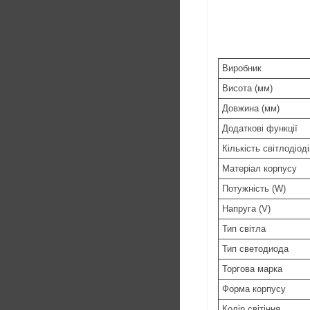
Виробник
Висота (мм)
Довжина (мм)
Додаткові функції
Кількість світлодіоді
Матеріал корпусу
Потужність (W)
Напруга (V)
Тип світла
Тип светодиода
Торгова марка
Форма корпусу
Колір світіння