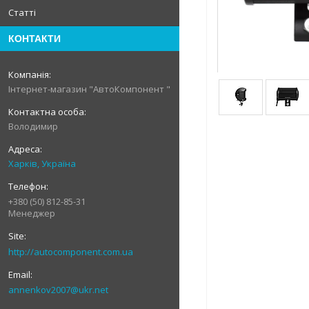
Статті
КОНТАКТИ
Інтернет-магазин "АвтоКомпонент "
Володимир
Харків, Україна
+380 (50) 812-85-31
Менеджер
http://autocomponent.com.ua
annenkov2007@ukr.net