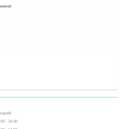
люміній
хідний
:00
14:30