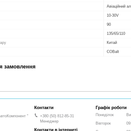
Авіаційний а
10-30V
90
135/65/110
вару
Китай
COBalt
я замовлення
Графік роботи
Понеділок
Ви
АвтоКомпонент "
+380 (50) 812-85-31
Менеджер
Вівторок
09