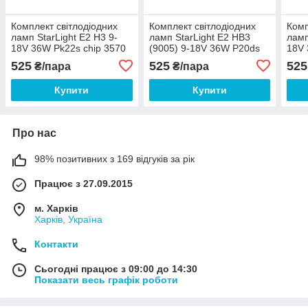
Комплект світлодіодних
Комплект світлодіодних
Комп
ламп StarLight E2 H3 9-
ламп StarLight E2 HB3
ламп
18V 36W Pk22s chip 3570
(9005) 9-18V 36W P20ds
18V 
6500K
chip 3570 6500K
650
525
525
525
₴/пара
₴/пара
Купити
Купити
Про нас
98% позитивних з 169 відгуків за рік
Працює з 27.09.2015
м. Харків
Харків, Україна
Контакти
Сьогодні працює з 09:00 до 14:30
Показати весь графік роботи