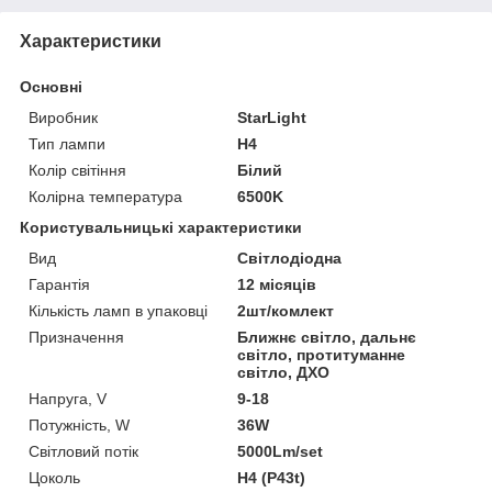
Характеристики
Основні
Виробник
StarLight
Тип лампи
H4
Колір світіння
Білий
Колірна температура
6500K
Користувальницькі характеристики
Вид
Світлодіодна
Гарантія
12 місяців
Кількість ламп в упаковці
2шт/комлект
Призначення
Ближнє світло, дальнє
світло, протитуманне
світло, ДХО
Напруга, V
9-18
Потужність, W
36W
Світловий потік
5000Lm/set
Цоколь
H4 (P43t)