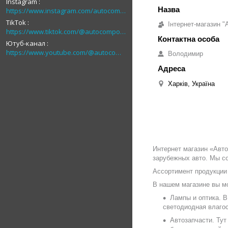
Instagram
https://www.instagram.com/autocomponent
TikTok
Інтернет-магазин "
https://www.tiktok.com/@autocomponent_1
Ютуб-канал
https://www.youtube.com/@autocomponent_ua
Володимир
Харків, Україна
Интернет магазин «Авт
зарубежных авто. Мы со
Ассортимент продукции
В нашем магазине вы мо
Лампы и оптика. В
светодиодная влагос
Автозапчасти. Ту