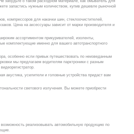
 Не забудьте о таком расходном материале, как омыватель для
ожете запастись нужным количеством, купив дешевле рыночной
в, компрессоров для накачки шин, стеклоочистителей,
заков. Цена на аксессуары зависит от марки производителя и
 широким ассортиментом прикуривателей, изоленты,
ные комплектующие именно для вашего автотранспортного
ора, особенно если привык путешествовать по неизведанным
арковки мы предлагаем водителям парктроники с разным
 видеорегистратор.
нная акустика, усилители и головные устройства придаст вам
тональности светового излучения. Вы можете приобрести
ть возможность реализовывать автомобильную продукцию по
ющие.