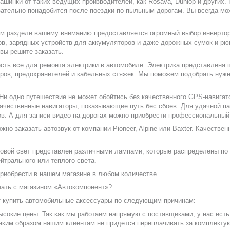
ашинки от таких ведущих производителей, как Rosava, Dunlop и других.
зательно понадобится после поездки по пыльным дорогам. Вы всегда м
ом разделе вашему вниманию предоставляется огромный выбор инверторо
в, зарядных устройств для аккумуляторов и даже дорожных сумок и рюк
 вы решите заказать.
есть все для ремонта электрики в автомобиле. Электрика представлена
ров, предохранителей и кабельных стяжек. Мы поможем подобрать нуж
Ни одно путешествие не может обойтись без качественного GPS-навигат
качественные навигаторы, показывающие путь бес сбоев. Для удачной п
в. А для записи видео на дорогах можно приобрести профессиональный
ожно заказать автозвук от компании Pioneer, Alpine или Baxter. Качестве
товой свет представлен различными лампами, которые распределены по 
йтрального или теплого света.
риобрести в нашем магазине в любом количестве.
чать с магазином «Автокомпонент»?
т купить автомобильные аксессуары по следующим причинам:
ысокие цены. Так как мы работаем напрямую с поставщиками, у нас ес
аким образом нашим клиентам не придется переплачивать за комплекту