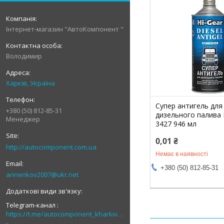
Інтернет-магазин "АвтоКомпонент "
Володимир
Харків, Україна
Супер антигель для
+380 (50) 812-85-31
дизельного палива 
Менеджер
3427 946 мл
0,01 ₴
http://autocomponent.com.ua
Немає в наявності
+380 (50) 812-85-31
annenkov2007@ukr.net
Telegram-канал
https://t.me/autocomponent_kharkiv_autolight