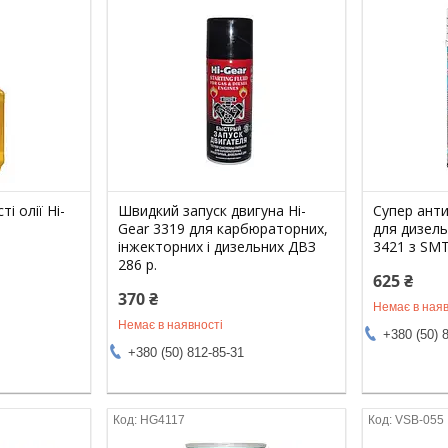
і олії Hi-
Швидкий запуск двигуна Hi-
Супер анти
Gear 3319 для карбюраторних,
для дизель
інжекторних і дизельних ДВЗ
3421 з SM
286 р.
625 ₴
370 ₴
Немає в наяв
Немає в наявності
+380 (50) 
+380 (50) 812-85-31
HG4117
VSB-055