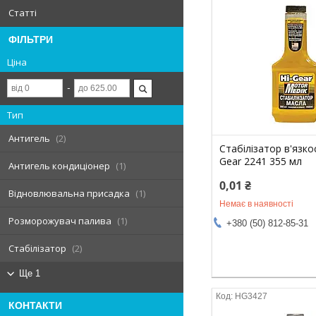
Статті
ФІЛЬТРИ
Ціна
Тип
Антигель
2
Стабілізатор в'язкост
Gear 2241 355 мл
Антигель кондиціонер
1
0,01 ₴
Відновлювальна присадка
1
Немає в наявності
Розморожувач палива
1
+380 (50) 812-85-31
Стабілізатор
2
Ще 1
HG3427
КОНТАКТИ