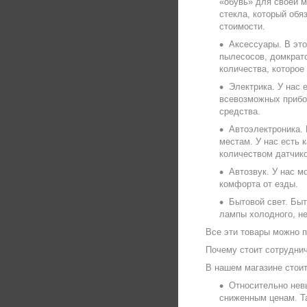
«обувь» для своей м
стекла, который обя
стоимости.
Аксессуары. В эт
пылесосов, домкрато
количества, которое
Электрика. У нас 
всевозможных прибо
средства.
Автоэлектроника. 
местам. У нас есть 
количеством датчико
Автозвук. У нас м
комфорта от езды.
Бытовой свет. Бы
лампы холодного, не
Все эти товары можно п
Почему стоит сотрудни
В нашем магазине стои
Относительно нев
сниженным ценам. Т