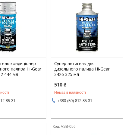
гель кондиціонер
Супер антигель для
ного палива Hi-Gear
дизельного палива Hi-Gear
T2 444 мл
3426 325 мл
510 ₴
ності
Немає в наявності
812-85-31
+380 (50) 812-85-31
VSB-056