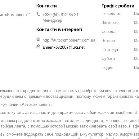
Графік роботи
Понеділок
Ви
АвтоКомпонент "
+380 (50) 812-85-31
Менеджер
Вівторок
09
Середа
09
http://autocomponent.com.ua
Четвер
09
annenkov2007@ukr.net
Пʼятниця
09
Субота
09
Неділя
Ви
окомпонент» предоставляет возможность приобретения качественных и 
трудничаем с прямыми поставщиками, поэтому можем гарантировать кач
 компании «Автокомпонент»
жете купить автозапчасти для практически любой марки автомобиля. В
 данном разделе можно заказать автолампы диодного, ксенонового или L
тойкая лента, с помощью которой можно затюнинговать свой авто, и эф
т вы сможете подобрать себе подходящий аккумулятор, масло, амортиз